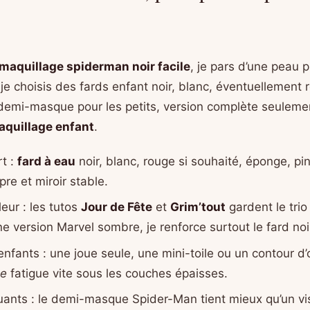
maquillage spiderman noir facile
, je pars d’une peau 
s je choisis des fards enfant noir, blanc, éventuellement 
 demi-masque pour les petits, version complète seulement
aquillage enfant
.
rt :
fard à eau
noir, blanc, rouge si souhaité, éponge, pi
pre et miroir stable.
eur : les tutos
Jour de Fête
et
Grim’tout
gardent le trio
ne version Marvel sombre, je renforce surtout le fard noi
nfants : une joue seule, une mini-toile ou un contour d’œi
le
fatigue vite sous les couches épaisses.
ants : le demi-masque Spider-Man tient mieux qu’un vis