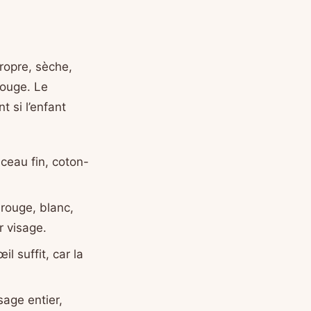
propre, sèche,
rouge. Le
 si l’enfant
nceau fin, coton-
 rouge, blanc,
r visage.
l suffit, car la
age entier,