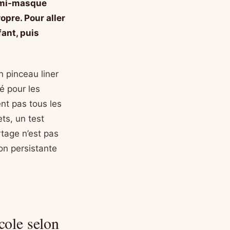
demi-masque
opre. Pour aller
fant, puis
n pinceau liner
é pour les
ent pas tous les
ts, un test
rtage n’est pas
on persistante
cole selon