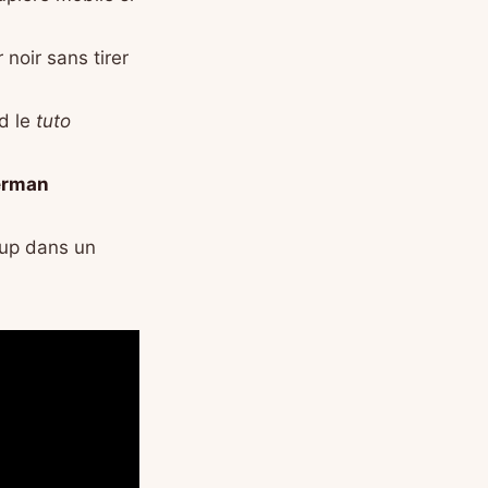
noir sans tirer
nd le
tuto
erman
oup dans un