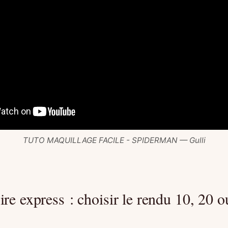
TUTO MAQUILLAGE FACILE - SPIDERMAN — Gulli
ire express : choisir le rendu 10, 20 o