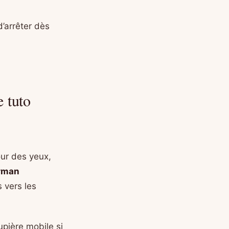
’arrêter dès
e tuto
our des yeux,
rman
 vers les
pière mobile si