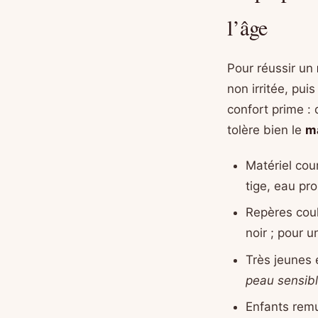
l’âge
Pour réussir un
non irritée, pui
confort prime :
tolère bien le
m
Matériel cou
tige, eau pro
Repères coul
noir ; pour u
Très jeunes e
peau sensib
Enfants remu