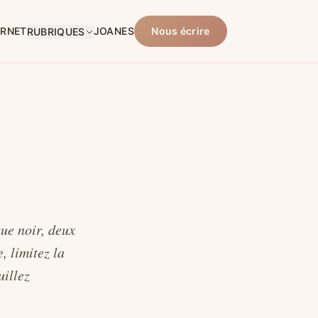
ARNET
JOANES
Nous écrire
RUBRIQUES
ue noir, deux
, limitez la
uillez