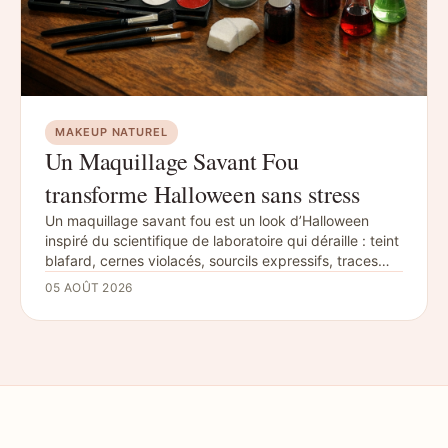
MAKEUP NATUREL
Un Maquillage Savant Fou
transforme Halloween sans stress
Un maquillage savant fou est un look d’Halloween
inspiré du scientifique de laboratoire qui déraille : teint
blafard, cernes violacés, sourcils expressifs, traces
d’expérience et cheveux électrisés. Pour un rendu
05 AOÛT 2026
lisible, mieux vaut choisir trois signes forts, tester les
produits