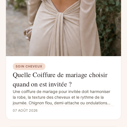
SOIN CHEVEUX
Quelle Coiffure de mariage choisir
quand on est invitée ?
Une coiffure de mariage pour invitée doit harmoniser
la robe, la texture des cheveux et le rythme de la
journée. Chignon flou, demi-attache ou ondulations
sont de bonnes options, à fixer selon la météo et à
07 AOÛT 2026
choisir assez confortables pour danser jusqu’au soir.