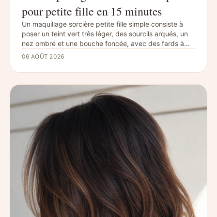
pour petite fille en 15 minutes
Un maquillage sorcière petite fille simple consiste à
poser un teint vert très léger, des sourcils arqués, un
nez ombré et une bouche foncée, avec des fards à
eau adaptés au visage. Le résultat reste joli sans être
06 AOÛT 2026
trop effrayant, se réalise en 10 à 15 minutes et se
retire facile