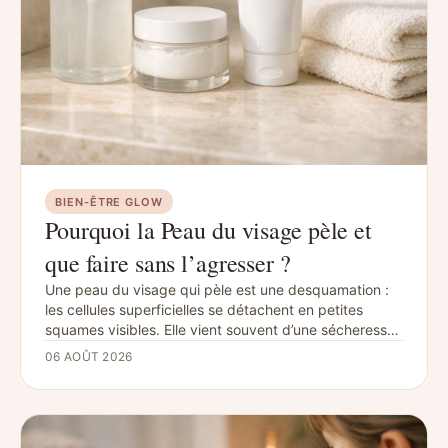
BIEN-ÊTRE GLOW
Pourquoi la Peau du visage pèle et
que faire sans l’agresser ?
Une peau du visage qui pèle est une desquamation :
les cellules superficielles se détachent en petites
squames visibles. Elle vient souvent d’une sécheresse,
du soleil, du froid ou d’un soin irritant ; hydratez,
06 AOÛT 2026
simplifiez la routine et consultez si rougeur, brûlure,
suintement o