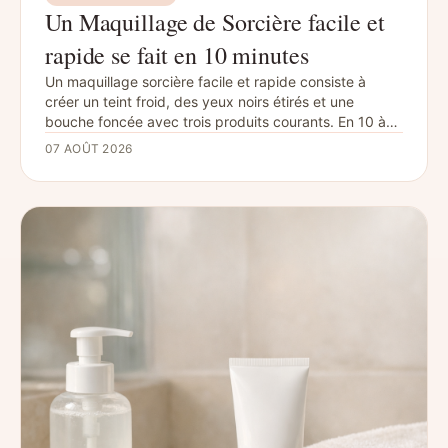
Un Maquillage de Sorcière facile et
rapide se fait en 10 minutes
Un maquillage sorcière facile et rapide consiste à
créer un teint froid, des yeux noirs étirés et une
bouche foncée avec trois produits courants. En 10 à
20 minutes, un crayon noir, deux fards et un rouge à
07 AOÛT 2026
lèvres suffisent pour une version adulte, enfant ou
petite fille, plus jo