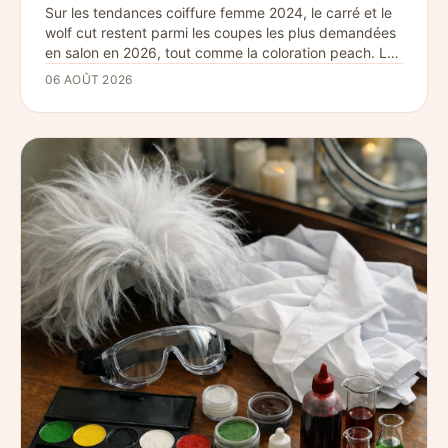
Sur les tendances coiffure femme 2024, le carré et le
wolf cut restent parmi les coupes les plus demandées
en salon en 2026, tout comme la coloration peach. Le
baby bang et le buzz cut intégral, eux, sont
06 AOÛT 2026
redevenus des choix plus rares et ponctuels.