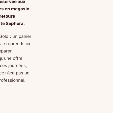
réservée aux
ées en magasin.
retours
pte Sephora.
Gold : un panier
Je reprends ici
éparer
qu’une offre
ces journées,
ce n’est pas un
rofessionnel.