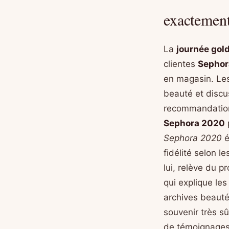
exactemen
La
journée gol
clientes
Sephor
en magasin. Le
beauté et discus
recommandations
Sephora 2020
Sephora 2020
é
fidélité selon 
lui, relève du p
qui explique les
archives beauté 
souvenir très sû
de témoignages 