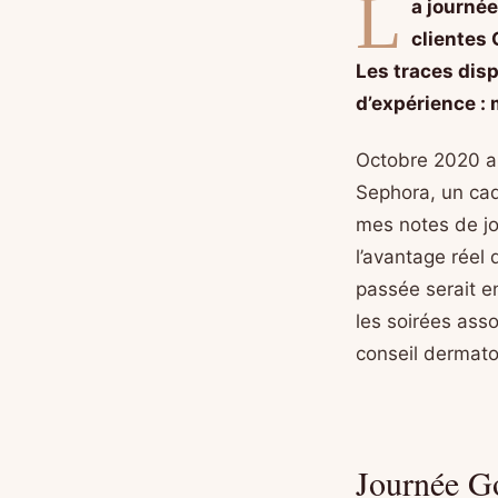
L
a journée
clientes 
Les traces dis
d’expérience : 
Octobre 2020 a 
Sephora, un cade
mes notes de jo
l’avantage réel 
passée serait e
les soirées asso
conseil dermato
Journée Go