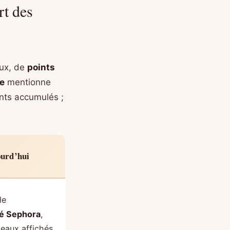
rt des
aux, de
points
e
mentionne
nts accumulés ;
ourd’hui
le
té Sephora
,
eaux affichés