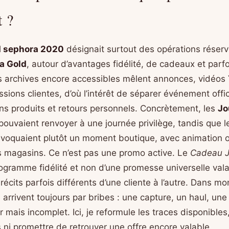
t ?
d sephora 2020
désignait surtout des opérations réser
a Gold
, autour d’avantages fidélité, de cadeaux et parf
s archives encore accessibles mêlent annonces, vidéos
sions clientes, d’où l’intérêt de séparer événement offic
 produits et retours personnels. Concrètement, les
Jo
pouvaient renvoyer à une journée privilège, tandis que 
voquaient plutôt un moment boutique, avec animation o
les magasins. Ce n’est pas une promo active. Le
Cadeau J
rogramme fidélité et non d’une promesse universelle vala
 récits parfois différents d’une cliente à l’autre. Dans m
arrivent toujours par bribes : une capture, un haul, une
r mais incomplet. Ici, je reformule les traces disponibles
ni promettre de retrouver une offre encore valable.