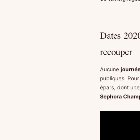
Dates 2020
recouper
Aucune
journé
publiques. Pour
épars, dont un
Sephora Champ