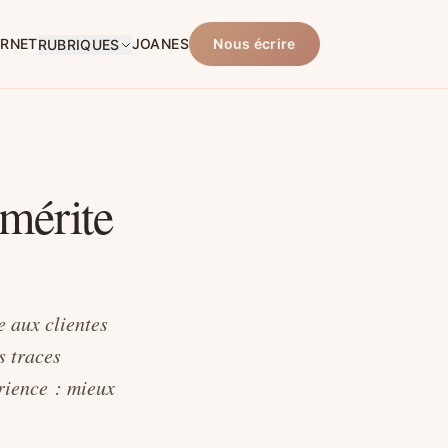
ARNET
JOANES
Nous écrire
RUBRIQUES
mérite
e aux clientes
s traces
rience : mieux