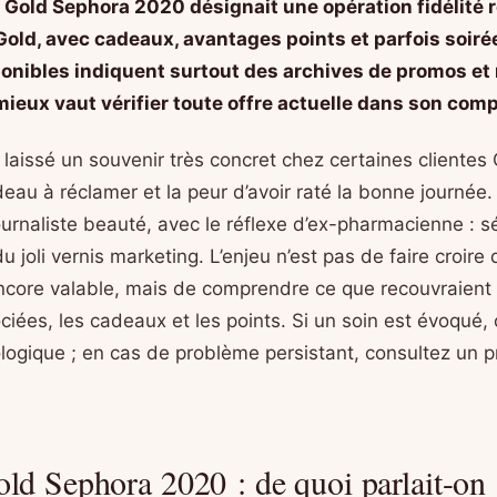
 Gold Sephora 2020 désignait une opération fidélité 
Gold, avec cadeaux, avantages points et parfois soir
ponibles indiquent surtout des archives de promos et 
mieux vaut vérifier toute offre actuelle dans son com
laissé un souvenir très concret chez certaines clientes 
au à réclamer et la peur d’avoir raté la bonne journée. 
urnaliste beauté, avec le réflexe d’ex-pharmacienne : s
du joli vernis marketing. L’enjeu n’est pas de faire croire 
ncore valable, mais de comprendre ce que recouvraient 
ciées, les cadeaux et les points. Si un soin est évoqué, 
logique ; en cas de problème persistant, consultez un p
ld Sephora 2020 : de quoi parlait-on