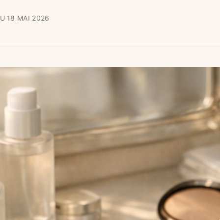
AU
·
18 MAI 2026