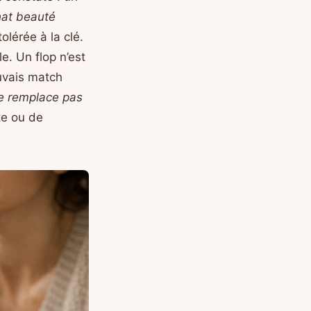
at beauté
olérée à la clé.
le. Un flop n’est
uvais match
e remplace pas
nte ou de