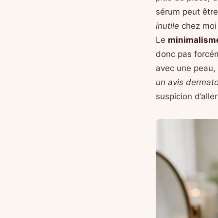
sérum peut être 
inutile
chez moi p
Le
minimalism
donc pas forcé
avec une peau, 
un avis dermat
suspicion d’alle