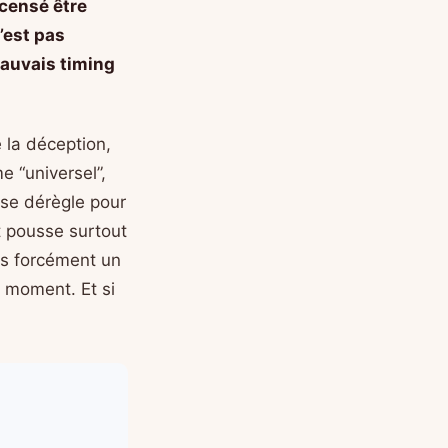
 censé être
’est pas
mauvais timing
 la déception,
e “universel”,
 se dérègle pour
t pousse surtout
pas forcément un
 moment. Et si