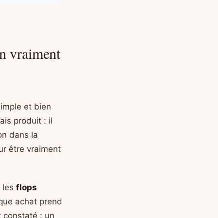
on vraiment
simple et bien
s produit : il
on dans la
ur être vraiment
, les
flops
que achat prend
 constaté : un