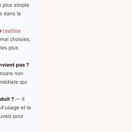
 plus simple
ce dans la
ne
routine
mal choisies,
les plus
nvient pas ?
incare non
mmédiate qui
duit ?
— Il
 d'usage et la
uvais pour