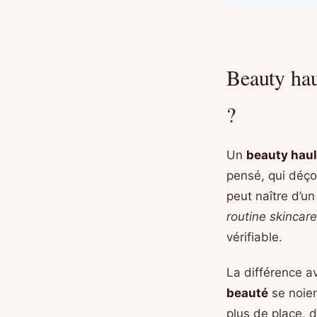
Beauty hau
?
Un
beauty haul
pensé, qui déço
peut naître d’u
routine skincare
vérifiable.
La différence a
beauté
se noien
plus de place, 