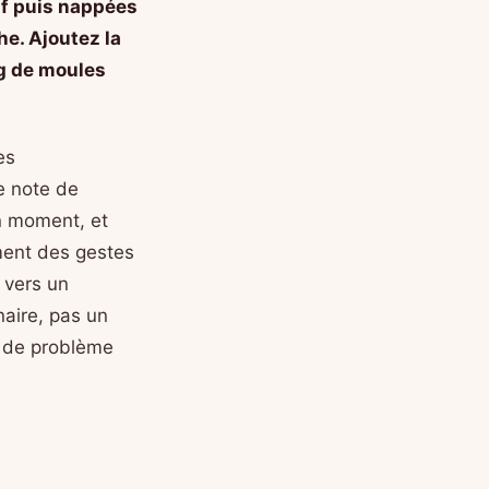
if puis nappées
he. Ajoutez la
 g de moules
es
e note de
n moment, et
ment des gestes
é vers un
inaire, pas un
u de problème