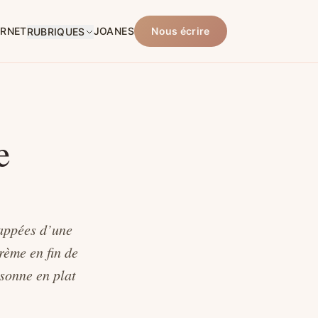
ARNET
JOANES
Nous écrire
RUBRIQUES
e
nappées d’une
rème en fin de
rsonne en plat