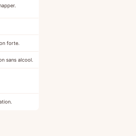
napper.
on forte.
on sans alcool.
tion.