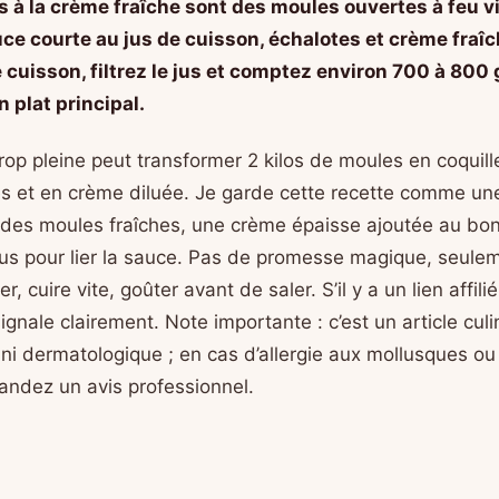
 à la crème fraîche sont des moules ouvertes à feu v
ce courte au jus de cuisson, échalotes et crème fraîc
 cuisson, filtrez le jus et comptez environ 700 à 800
 plat principal.
rop pleine peut transformer 2 kilos de moules en coquill
 et en crème diluée. Je garde cette recette comme un
: des moules fraîches, une crème épaisse ajoutée au bo
jus pour lier la sauce. Pas de promesse magique, seule
ncer, cuire vite, goûter avant de saler. S’il y a un lien affili
 signale clairement. Note importante : c’est un article cul
 ni dermatologique ; en cas d’allergie aux mollusques o
andez un avis professionnel.