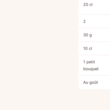
20 cl
2
30 g
10 cl
1 petit
bouquet
Au goût