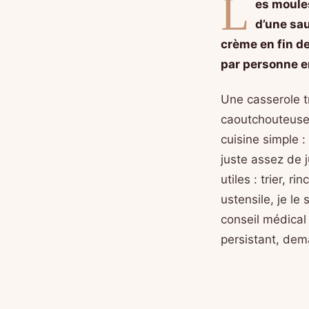
L
es moules
d’une sau
crème en fin de
par personne en
Une casserole t
caoutchouteuses
cuisine simple 
juste assez de 
utiles : trier, ri
ustensile, je le
conseil médical
persistant, dem