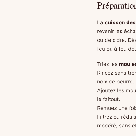
Préparatio
La
cuisson des
revenir les écha
ou de cidre. Dè
feu ou à feu do
Triez les
moules
Rincez sans trem
noix de beurre.
Ajoutez les moul
le faitout.
Remuez une fois
Filtrez ou rédui
modéré, sans éb