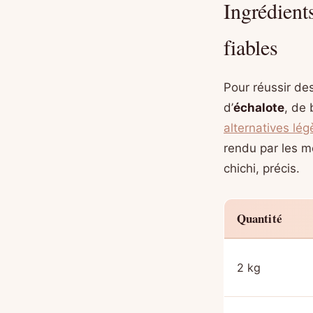
Ingrédient
fiables
Pour réussir de
d’
échalote
, de
alternatives lég
rendu par les m
chichi, précis.
Quantité
2 kg