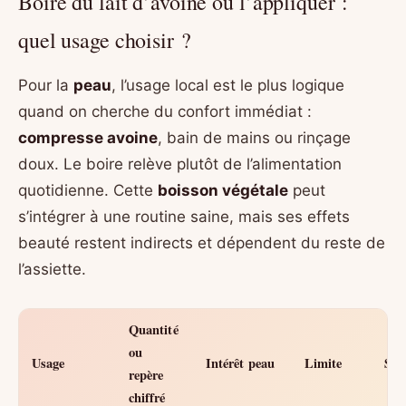
Boire du lait d’avoine ou l’appliquer :
quel usage choisir ?
Pour la
peau
, l’usage local est le plus logique
quand on cherche du confort immédiat :
compresse avoine
, bain de mains ou rinçage
doux. Le boire relève plutôt de l’alimentation
quotidienne. Cette
boisson végétale
peut
s’intégrer à une routine saine, mais ses effets
beauté restent indirects et dépendent du reste de
l’assiette.
Quantité
ou
Usage
Intérêt peau
Limite
Sou
repère
chiffré