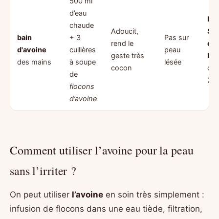
500 ml
d’eau
Le
chaude
Adoucit,
Sa
bain
+ 3
Pas sur
rend le
de 
d'avoine
cuillères
peau
geste très
Bai
des mains
à soupe
lésée
cocon
oct
de
20
flocons
d’avoine
Comment utiliser l’avoine pour la peau
sans l’irriter ?
On peut utiliser
l’avoine
en soin très simplement :
infusion de flocons dans une eau tiède, filtration,