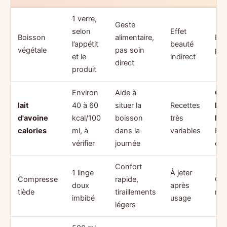
1 verre,
Geste
selon
Effet
Boisson
alimentaire,
Éti
l’appétit
beauté
végétale
pas soin
pro
et le
indirect
direct
produit
Environ
Aide à
Op
lait
40 à 60
situer la
Recettes
Fo
d'avoine
kcal/100
boisson
très
Fac
calories
ml, à
dans la
variables
Fra
vérifier
journée
éti
Confort
1 linge
À jeter
Compresse
rapide,
Car
doux
après
tiède
tiraillements
rou
imbibé
usage
légers