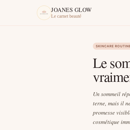
JOANES GLOW
Le carnet beauté
SKINCARE ROUTIN
Le som
vraime
Un sommeil répa
terne, mais il n
promesse visibl
cosmétique imm