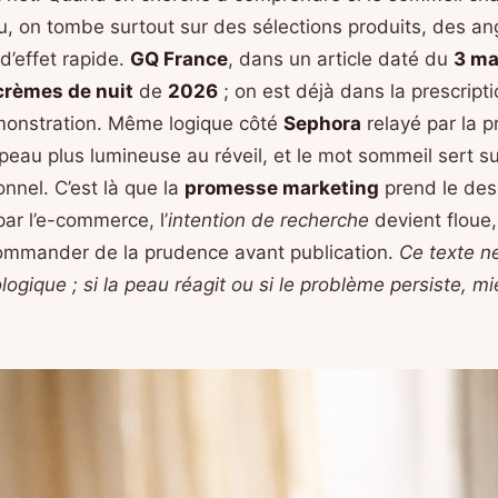
au, on tombe surtout sur des sélections produits, des an
’effet rapide.
GQ France
, dans un article daté du
3 ma
crèmes de nuit
de
2026
; on est déjà dans la prescripti
monstration. Même logique côté
Sephora
relayé par la p
peau plus lumineuse au réveil, et le mot sommeil sert s
nnel. C’est là que la
promesse marketing
prend le des
r l’e-commerce, l’
intention de recherche
devient floue,
ommander de la prudence avant publication.
Ce texte n
ogique ; si la peau réagit ou si le problème persiste, m