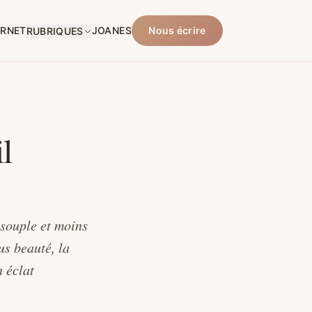
ARNET
JOANES
Nous écrire
RUBRIQUES
l
 souple et moins
us beauté, la
n éclat