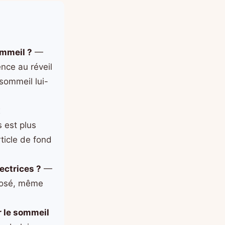
ommeil ?
—
nce au réveil
sommeil lui-
x
 est plus
rticle de fond
ectrices ?
—
eposé, même
r le sommeil