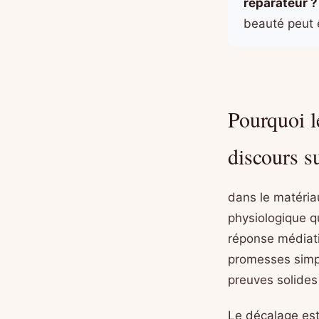
réparateur ?
beauté peut 
Pourquoi l
discours s
dans le matéria
physiologique 
réponse médiati
promesses simpl
preuves solides
Le décalage es