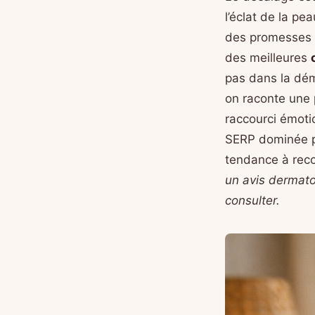
l’éclat de la pe
des promesses d
des meilleures
pas dans la dé
on raconte une 
raccourci émotio
SERP dominée pa
tendance à rec
un avis dermatol
consulter.