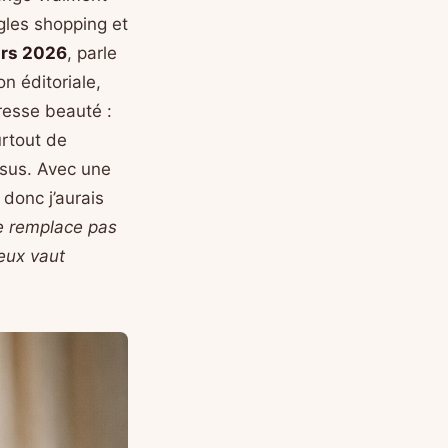
gles shopping et
rs 2026
, parle
on éditoriale,
resse beauté :
urtout de
sus. Avec une
 donc j’aurais
e remplace pas
ieux vaut