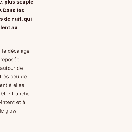
e, plus souple
w. Dans les
 de nuit, qui
lent au
 le décalage
u reposée
 autour de
très peu de
nt à elles
être franche :
-intent et à
 le glow