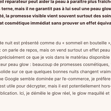
l réparateur peut aider la peau à paraître plus fraîch
 terne, mais il ne garantit pas à lui seul une peau glo
, la promesse visible vient souvent surtout des soins
at cosmétique immédiat sans prouver un effet équiva
e nuit est présenté comme du « sommeil en bouteille »,
: on parle de repos, mais on vend surtout un effet pea
 précisément ce que je vois dans le matériau disponible
teur peau glow : beaucoup de promesses cosmétiques, 
olide sur ce que quelques bonnes nuits changent vraime
e Google semble dominée par l’e-commerce, je préfère 
 est utile pour décrypter, mais il est potentiellement hors
blication. Ici, je démêle le glow réel, le glow maquillé et