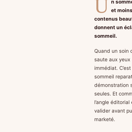
U
n sommei
et moins
contenus beauté
donnent un écl
sommeil.
Quand un soin d
saute aux yeux 
immédiat. C’est
sommeil repara
démonstration s
seules. Et comm
l’angle éditorial
valider avant pu
marketé.