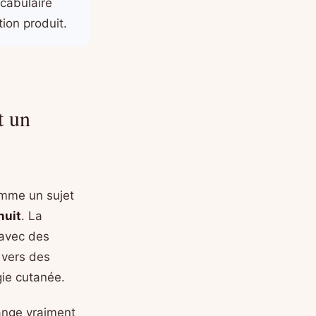
cabulaire
ion produit.
t un
omme un sujet
nuit
. La
 avec des
 vers des
gie cutanée.
ange vraiment