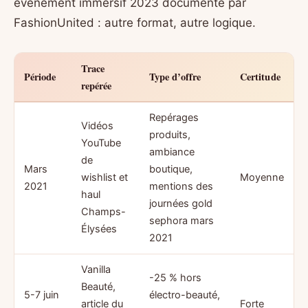
événement immersif 2023 documenté par
FashionUnited : autre format, autre logique.
Trace
Période
Type d’offre
Certitude
repérée
Repérages
Vidéos
produits,
YouTube
ambiance
de
Mars
boutique,
wishlist et
Moyenne
2021
mentions des
haul
journées gold
Champs-
sephora mars
Élysées
2021
Vanilla
-25 % hors
Beauté,
5-7 juin
électro-beauté,
article du
Forte