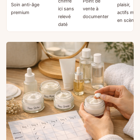
chiffré
Point de
Soin anti-âge
plaisir,
ici sans
vente à
premium
actifs mis
relevé
documenter
en scène
daté