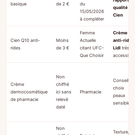
basique
de 2 €
du
qualité pri
15/05/2026
Cien
à compléter
Femme
Crème
Cien Q10 anti-
Moins
Actuelle
anti-rides
rides
de 3 €
citant UFC-
Lidl
très
Que Choisir
accessible
Non
Conseil,
Crème
chiffré
choix
dermocosmétique
ici sans
Pharmacie
peaux
de pharmacie
relevé
sensibles
daté
Non
Texture,