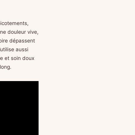
picotements,
ne douleur vive,
oire dépassent
utilise aussi
ge et soin doux
long.