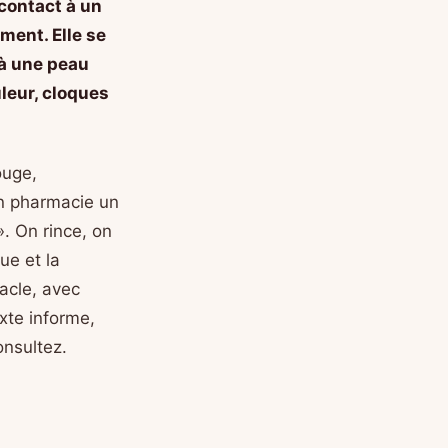
 contact à un
ment. Elle se
 à une peau
uleur, cloques
ouge,
en pharmacie un
». On rince, on
ue et la
acle, avec
exte informe,
onsultez.