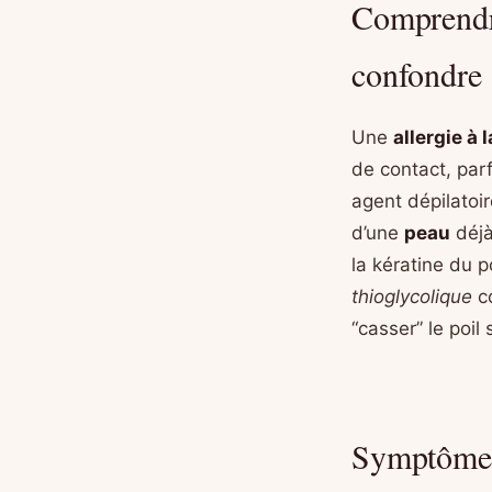
Comprendre
confondre 
Une
allergie à 
de contact, par
agent dépilatoi
d’une
peau
déjà
la kératine du p
thioglycolique
c
“casser” le poil 
Symptômes 