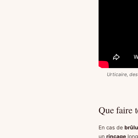
Urticaire, de
Que faire t
En cas de
brûl
un
rinçage
long 