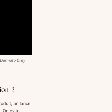
— Dermato Drey
tion ?
roduit, on lance
e. On évite