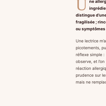
U
ne aller
ingrédie
distingue d’un
fragilisée ; ri
ou symptômes 
Une lectrice m’a
picotements, pu
réflexe simple :
observe, et l’on
réaction allerg
prudence sur les
mais ne remplac