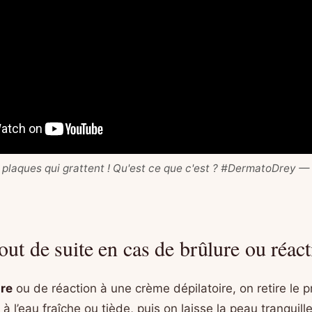
s plaques qui grattent ! Qu'est ce que c'est ? #DermatoDrey 
out de suite en cas de brûlure ou réac
ure
ou de réaction à une crème dépilatoire, on retire le p
à l’eau fraîche ou tiède, puis on laisse la peau tranquill