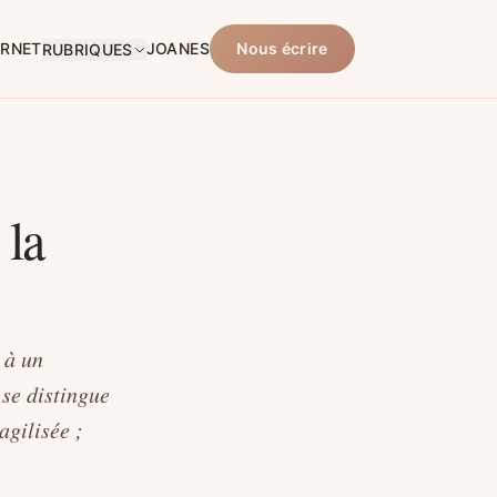
ARNET
JOANES
Nous écrire
RUBRIQUES
 la
 à un
 se distingue
agilisée ;