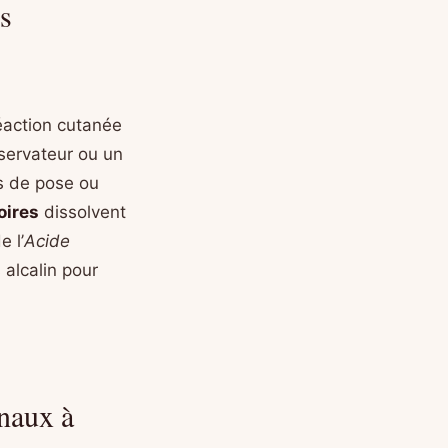
s
éaction cutanée
servateur ou un
ps de pose ou
oires
dissolvent
 l’
Acide
s alcalin pour
gnaux à